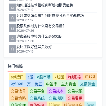
如何通过技术指标判断股指期货趋势
2026-07-17
分时成交怎么看？分时成交分析与实战技巧
2026-07-17
股票跌停时为什么没有交易量？
2026-07-26
沪市新股中签为什么是500股
2026-07-30
委比正数好还是负数好
2026-07-16
热门标签
macd
api接口
a股
a股市场
k线图
k线形态
python
万一免五
中签率
主力资金
交易佣金
交易信号
交易平台
交易成本
交易权限
交易策略
交易系统
交易规则
交易费用
仓位管理
价值投资
低佣金
低佣金开户
佣金