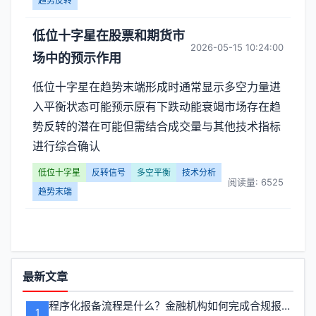
十
趋势反转
字
低位十字星在股票和期货市
2026-05-15 10:24:00
场中的预示作用
星】
低位十字星在趋势末端形成时通常显示多空力量进
文
入平衡状态可能预示原有下跌动能衰竭市场存在趋
章
势反转的潜在可能但需结合成交量与其他技术指标
进行综合确认
列
低位十字星
反转信号
多空平衡
技术分析
阅读量: 6525
表
趋势末端
-
第
功
页
最新文章
能
程序化报备流程是什么？金融机构如何完成合规报备
1