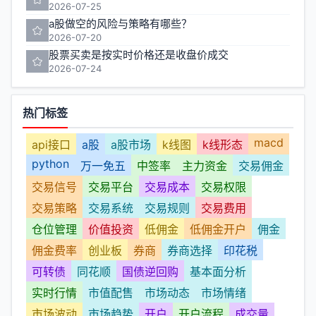
2026-07-25
a股做空的风险与策略有哪些？
2026-07-20
股票买卖是按实时价格还是收盘价成交
2026-07-24
热门标签
macd
api接口
a股
a股市场
k线图
k线形态
python
万一免五
中签率
主力资金
交易佣金
交易信号
交易平台
交易成本
交易权限
交易策略
交易系统
交易规则
交易费用
仓位管理
价值投资
低佣金
低佣金开户
佣金
佣金费率
创业板
券商
券商选择
印花税
可转债
同花顺
国债逆回购
基本面分析
实时行情
市值配售
市场动态
市场情绪
市场波动
市场趋势
开户
开户流程
成交量