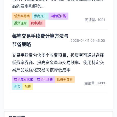
率
商的费率和服务...
券
低费率券商
券商开户
国债逆回购
阅读量: 4091
商】
投资理财
费率折扣
文
每笔交易手续费计算方法与
2026-04-11 09:45:00
节省策略
章
交易手续费包含多个收费项目，投资者可通过选择
列
低费率券商、提高资金量与交易频率、使用特定交
表
易产品及优化交易习惯降低成本
-
交易成本优化
交易手续费
低费率券商
阅读量: 8903
佣金
规费
第
页
功