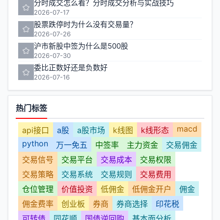
分时成交怎么看？分时成交分析与实战技巧
2026-07-17
股票跌停时为什么没有交易量？
2026-07-26
沪市新股中签为什么是500股
2026-07-30
委比正数好还是负数好
2026-07-16
热门标签
macd
api接口
a股
a股市场
k线图
k线形态
python
万一免五
中签率
主力资金
交易佣金
交易信号
交易平台
交易成本
交易权限
交易策略
交易系统
交易规则
交易费用
仓位管理
价值投资
低佣金
低佣金开户
佣金
佣金费率
创业板
券商
券商选择
印花税
可转债
同花顺
国债逆回购
基本面分析