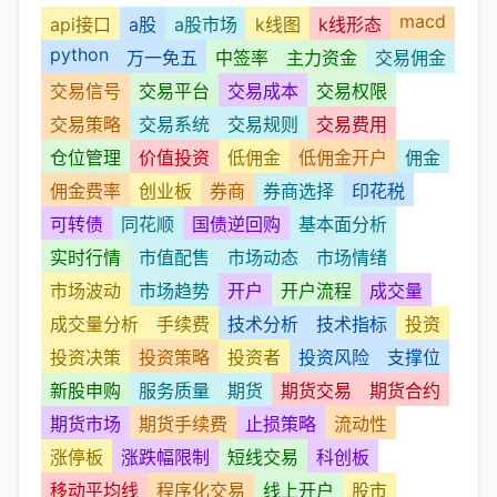
macd
api接口
a股
a股市场
k线图
k线形态
python
万一免五
中签率
主力资金
交易佣金
交易信号
交易平台
交易成本
交易权限
交易策略
交易系统
交易规则
交易费用
仓位管理
价值投资
低佣金
低佣金开户
佣金
佣金费率
创业板
券商
券商选择
印花税
可转债
同花顺
国债逆回购
基本面分析
实时行情
市值配售
市场动态
市场情绪
市场波动
市场趋势
开户
开户流程
成交量
成交量分析
手续费
技术分析
技术指标
投资
投资决策
投资策略
投资者
投资风险
支撑位
新股申购
服务质量
期货
期货交易
期货合约
期货市场
期货手续费
止损策略
流动性
涨停板
涨跌幅限制
短线交易
科创板
移动平均线
程序化交易
线上开户
股市