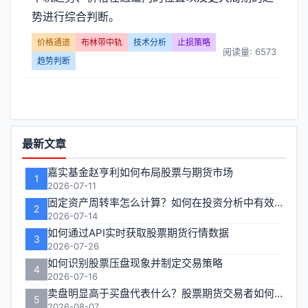
带
势进行综合判断。
中
价格通道
布林带中轨
技术分析
止损策略
阅读量: 6573
轨】
趋势判断
文
章
功
最新文章
列
能
嘉实基金赵亨利如何布局股票与期货市场
表
1
区
2026-07-11
固定资产周转率怎么计算？如何在投资分析中有效运用？
-
2
2026-07-14
如何通过API实时获取股票期货行情数据
第
3
2026-07-26
如何识别股票压盘现象并制定交易策略
页
4
2026-07-16
卖盘明显高于买盘代表什么？股票期货交易者如何应对
5
2026-08-07