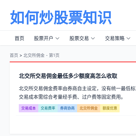
如何炒股票知识
首页
股票开户
股票交易
交易策略
首页
>
北交所佣金 - 第1页
分
北交所交易佣金最低多少额度高怎么收取
类
北交所交易佣金费率由券商自主设定，没有统一最低标
交易成本需综合考量经手费、过户费等固定费用。
【北
交易成本
交易费率
券商协商
北交所佣金
额度优惠
交
所