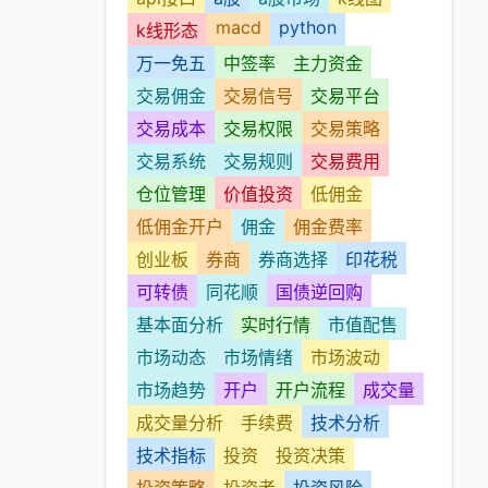
macd
python
k线形态
万一免五
中签率
主力资金
交易佣金
交易信号
交易平台
交易成本
交易权限
交易策略
交易系统
交易规则
交易费用
仓位管理
价值投资
低佣金
低佣金开户
佣金
佣金费率
创业板
券商
券商选择
印花税
可转债
同花顺
国债逆回购
基本面分析
实时行情
市值配售
市场动态
市场情绪
市场波动
市场趋势
开户
开户流程
成交量
成交量分析
手续费
技术分析
技术指标
投资
投资决策