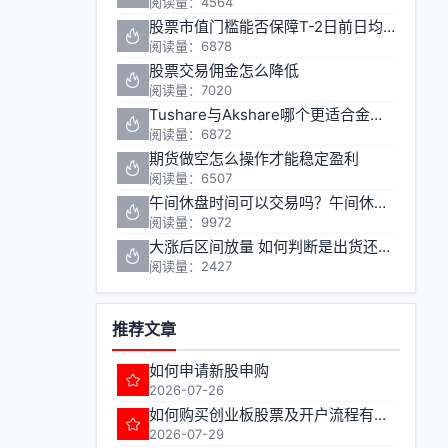
阅读量：4564
股票市值门槛能否保障T-2日前日均市值1万元的投资安全
阅读量：6878
股票交易佣金怎么降低
阅读量：7020
Tushare与Akshare哪个更适合金融数据获取
阅读量：6872
期货做空怎么操作才能稳定盈利
阅读量：6507
午间休盘时间可以交易吗？午间休盘对股票期货投资有什么影响
阅读量：9972
大涨后区间放量 如何判断是出货还是洗盘
阅读量：2427
推荐文章
如何申请新股申购
2026-07-26
如何购买创业板股票及开户流程有哪些注意事项
2026-07-29