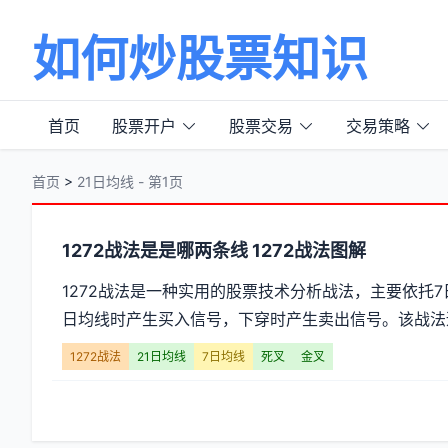
如何炒股票知识
首页
股票开户
股票交易
交易策略
首页
>
21日均线 - 第1页
分
1272战法是是哪两条线 1272战法图解
类
1272战法是一种实用的股票技术分析战法，主要依托7
日均线时产生买入信号，下穿时产生卖出信号。该战法适
【21
1272战法
21日均线
7日均线
死叉
金叉
日
均