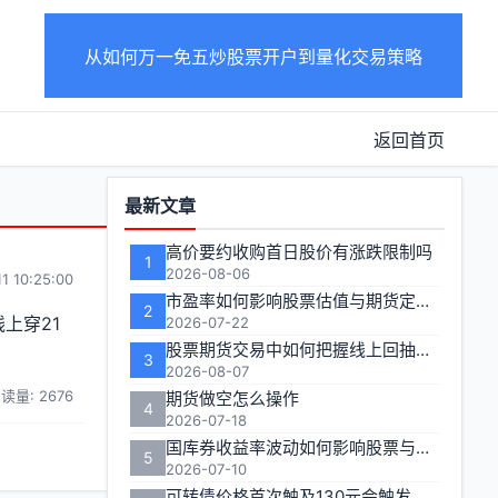
从如何万一免五炒股票开户到量化交易策略
返回首页
功
最新文章
能
高价要约收购首日股价有涨跌限制吗
1
区
2026-08-06
1 10:25:00
市盈率如何影响股票估值与期货定价逻辑
2
上穿21
2026-07-22
股票期货交易中如何把握线上回抽的入场时机
3
2026-08-07
读量: 2676
期货做空怎么操作
4
2026-07-18
国库券收益率波动如何影响股票与期货市场联动性
5
2026-07-10
可转债价格首次触及130元会触发多长时间的临时停牌