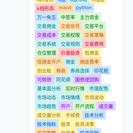
macd
python
k线形态
万一免五
中签率
主力资金
交易佣金
交易信号
交易平台
交易成本
交易权限
交易策略
交易系统
交易规则
交易费用
仓位管理
价值投资
低佣金
低佣金开户
佣金
佣金费率
创业板
券商
券商选择
印花税
可转债
同花顺
国债逆回购
基本面分析
实时行情
市值配售
市场动态
市场情绪
市场波动
市场趋势
开户
开户流程
成交量
成交量分析
手续费
技术分析
技术指标
投资
投资决策