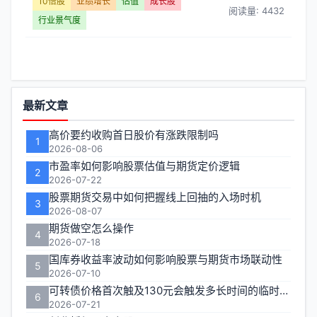
股】
10倍股
业绩增长
估值
成长股
阅读量: 4432
行业景气度
文
章
列
功
最新文章
能
表
高价要约收购首日股价有涨跌限制吗
1
区
2026-08-06
-
市盈率如何影响股票估值与期货定价逻辑
2
2026-07-22
第
股票期货交易中如何把握线上回抽的入场时机
3
2026-08-07
页
期货做空怎么操作
4
2026-07-18
国库券收益率波动如何影响股票与期货市场联动性
5
2026-07-10
可转债价格首次触及130元会触发多长时间的临时停牌
6
2026-07-21