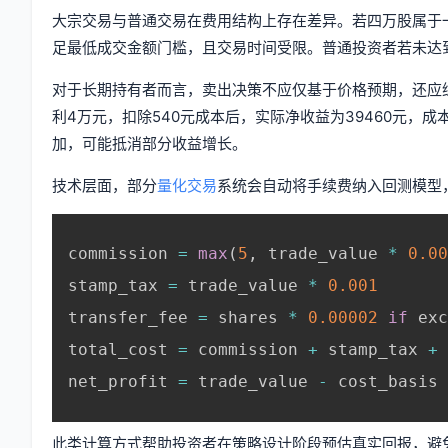
大宗交易与普通交易在费用结构上存在差异。若四万股属于
足最低成交金额门槛，且交易时间受限。普通投资者若未达
对于长期持有者而言，卖出决策不应仅基于价格预期，还应
利4万元，扣除540元成本后，实际净收益为39460元，
加，可能抵消部分收益增长。
技术层面，部分
量化交易
系统会自动将手续费纳入回测模型，
commission 
=
max
(
5
,
 trade_value 
*
0.00
stamp_tax 
=
 trade_value 
*
0.001
transfer_fee 
=
 shares 
*
0.00002
if
 exc
total_cost 
=
 commission 
+
 stamp_tax 
+
 
net_profit 
=
 trade_value 
-
 cost_basis 
此类计算方式帮助投资者在策略设计阶段预估真实回报，避