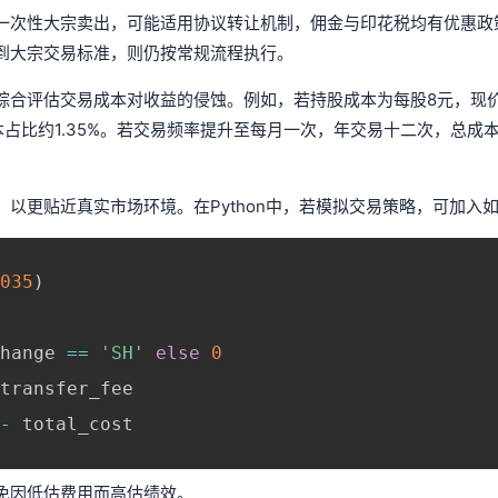
一次性大宗卖出，可能适用协议转让机制，佣金与印花税均有优惠政
到大宗交易标准，则仍按常规流程执行。
综合评估交易成本对收益的侵蚀。例如，若持股成本为每股8元，现价
成本占比约1.35%。若交易频率提升至每月一次，年交易十二次，总成
以更贴近真实市场环境。在Python中，若模拟交易策略，可加入
035
)
hange 
==
'SH'
else
0
transfer_fee  

-
 total_cost  

免因低估费用而高估绩效。