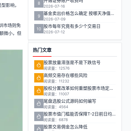
开通证券账户收费吗
8
户类型影响，
2026-07-16
基金卖出价格怎么确定 按哪天净值计算
9
2026-07-09
圳市场则免
股市每年究竟有多少个交易日
10
2026-07-12
金额微小，但
热门文章
股票放量滞涨是不是下跌信号
阅读量：12576
高频交易存在哪些风险
阅读量：11232
股权分置改革如何重塑股票市场定价机制
阅读量：11007
尾盘选股公式源码如何编写
阅读量：4564
股票市值门槛能否保障T-2日前日均市值1万元的投资安全
阅读量：6878
股票交易佣金怎么降低