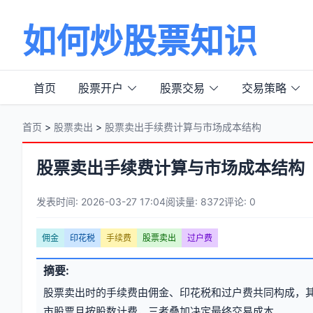
如何炒股票知识
首页
股票开户
股票交易
交易策略
首页
>
股票卖出
>
股票卖出手续费计算与市场成本结构
股票卖出手续费计算与市场成本结构
发表时间: 2026-03-27 17:04
阅读量: 8372
评论: 0
文
佣金
印花税
手续费
股票卖出
过户费
章
文
摘要:
元
章
股票卖出时的手续费由佣金、印花税和过户费共同构成，
信
标
市股票且按股数计费，三者叠加决定最终交易成本。