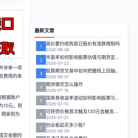
功
最新文章
能
高价要约收购首日股价有涨跌限制吗
1
区
2026-08-06
市盈率如何影响股票估值与期货定价逻辑
2
2026-07-22
并非单一项
股票期货交易中如何把握线上回抽的入场时机
3
些费用的来
2026-08-07
期货做空怎么操作
4
2026-07-18
则根据账户
国库券收益率波动如何影响股票与期货市场联动性
5
2026-07-10
10元，则
可转债价格首次触及130元会触发多长时间的临时停牌
二，佣金则为
6
2026-07-21
创业板起买多少股？
7
2026-08-05
成交金额的