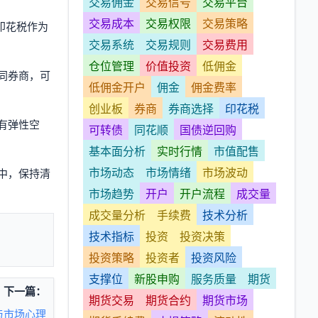
交易佣金
交易信号
交易平台
交易成本
交易权限
交易策略
印花税作为
交易系统
交易规则
交易费用
仓位管理
价值投资
低佣金
同券商，可
低佣金开户
佣金
佣金费率
创业板
券商
券商选择
印花税
有弹性空
可转债
同花顺
国债逆回购
基本面分析
实时行情
市值配售
市场动态
市场情绪
市场波动
中，保持清
市场趋势
开户
开户流程
成交量
成交量分析
手续费
技术分析
技术指标
投资
投资决策
投资策略
投资者
投资风险
支撑位
新股申购
服务质量
期货
下一篇：
期货交易
期货合约
期货市场
与市场心理