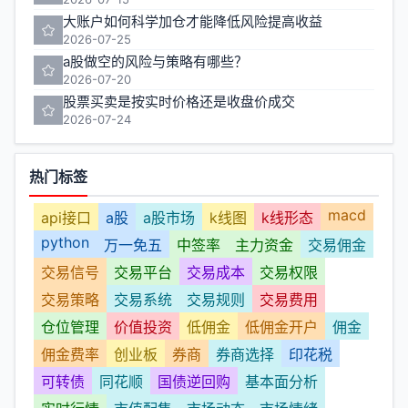
大账户如何科学加仓才能降低风险提高收益
2026-07-25
a股做空的风险与策略有哪些？
2026-07-20
股票买卖是按实时价格还是收盘价成交
2026-07-24
热门标签
macd
api接口
a股
a股市场
k线图
k线形态
python
万一免五
中签率
主力资金
交易佣金
交易信号
交易平台
交易成本
交易权限
交易策略
交易系统
交易规则
交易费用
仓位管理
价值投资
低佣金
低佣金开户
佣金
佣金费率
创业板
券商
券商选择
印花税
可转债
同花顺
国债逆回购
基本面分析