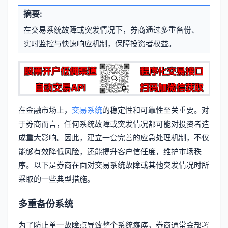
文
摘要:
元
章
在交易系统故障或突发情况下，券商通过多重备份、
信
标
实时监控与快速响应机制，保障投资者权益。
息
签
在金融市场上，
交易系统
的稳定性和可靠性至关重要。对
于券商而言，任何系统故障或突发情况都可能对投资者造
成重大影响。因此，建立一套完善的应急处理机制，不仅
能够有效降低风险，还能提升客户信任度，维护市场秩
序。以下是券商在面对交易系统故障或其他突发情况时所
采取的一些典型措施。
多重备份系统
为了防止单一故障点导致整个系统瘫痪，券商通常会部署