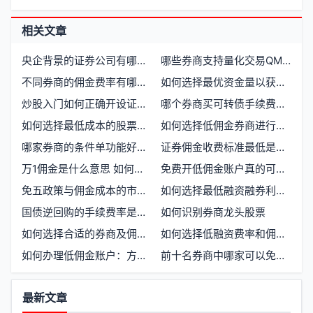
相关文章
央企背景的证券公司有哪些 上市情况如何
哪些券商支持量化交易QMT及佣金一览表
不同券商的佣金费率有哪些差异
如何选择最优资金量以获取最低的两融利率
炒股入门如何正确开设证券账户
哪个券商买可转债手续费最低？如何选择合适的交易平台
如何选择最低成本的股票账户开户方式
如何选择低佣金券商进行股票交易
哪家券商的条件单功能好用如何开户选择指南
证券佣金收费标准最低是多少
万1佣金是什么意思 如何计算股票交易费用
免费开低佣金账户真的可行吗？哪些券商支持
免五政策与佣金成本的市场现实
如何选择最低融资融券利率的券商
国债逆回购的手续费率是多少
如何识别券商龙头股票
如何选择合适的券商及佣金费用详解
如何选择低融资费率和佣金的券商
如何办理低佣金账户：方法与技巧全解析
前十名券商中哪家可以免五，如何办理开户
功
最新文章