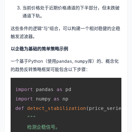
当前价格处于近期价格通道的下半部分，但未跌破
通道下轨。
这些条件的逻辑“与”组合，可以构建一个相对稳健的企稳
触发滤波器。
以企稳为基础的简单策略示例
一个基于Python（使用
,
库）的、概念化
pandas
numpy
的趋势反转策略框架可能包含以下步骤：
import
 pandas 
as
 pd

import
 numpy 
as
 np

def
detect_stabilization
(
price_series
,
 
"""

    检测企稳信号。
