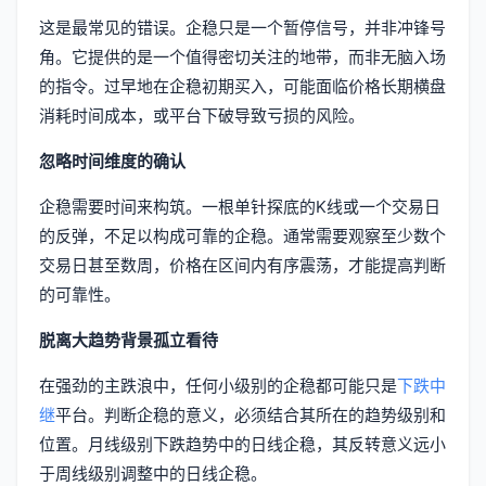
这是最常见的错误。企稳只是一个暂停信号，并非冲锋号
角。它提供的是一个值得密切关注的地带，而非无脑入场
的指令。过早地在企稳初期买入，可能面临价格长期横盘
消耗时间成本，或平台下破导致亏损的风险。
忽略时间维度的确认
企稳需要时间来构筑。一根单针探底的K线或一个交易日
的反弹，不足以构成可靠的企稳。通常需要观察至少数个
交易日甚至数周，价格在区间内有序震荡，才能提高判断
的可靠性。
脱离大趋势背景孤立看待
在强劲的主跌浪中，任何小级别的企稳都可能只是
下跌中
继
平台。判断企稳的意义，必须结合其所在的趋势级别和
位置。月线级别下跌趋势中的日线企稳，其反转意义远小
于周线级别调整中的日线企稳。