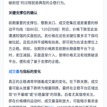
破前低”的过程就是典型的企稳行为。
关键支撑位的确认
前期重要的支撑位、整数关口、成交密集区或是重要的移
动平均线（如60日、120日均线）附近，价格下跌至此会
遭遇较强的买盘抵抗。若价格在这些关键位置多次下探均
被拉起，且低点持平或略有抬高，即可视为在该支撑位上
方企稳。例如，当期货价格跌至前期长期盘整平台下沿
时，卖压减弱，买盘逐渐介入，使得价格无法有效跌破该
平台，便形成了基于支撑的企稳。
成交量
与指标的变化
真正的企稳通常伴随着成交量的变化。在下跌末期，成交
量可能从放量下跌转为缩量阴跌，最终在企稳平台区域出
现“价平量缩”或“价稳量增”的现象。后者尤其值得关注，
即在价格横向运动时，成交量温和放大，可能暗示着资金