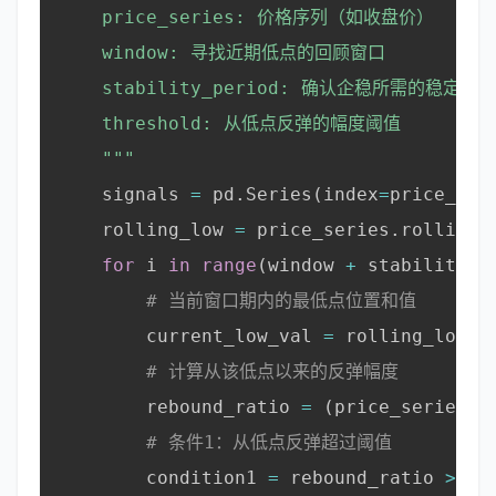
    price_series: 价格序列（如收盘价）

    window: 寻找近期低点的回顾窗口

    stability_period: 确认企稳所需的稳定期长
    threshold: 从低点反弹的幅度阈值

    """
    signals 
=
 pd
.
Series
(
index
=
price_ser
    rolling_low 
=
 price_series
.
rolling
(
for
 i 
in
range
(
window 
+
 stability_p
# 当前窗口期内的最低点位置和值
        current_low_val 
=
 rolling_low
.
i
# 计算从该低点以来的反弹幅度
        rebound_ratio 
=
(
price_series
.
i
# 条件1：从低点反弹超过阈值
        condition1 
=
 rebound_ratio 
>
 th