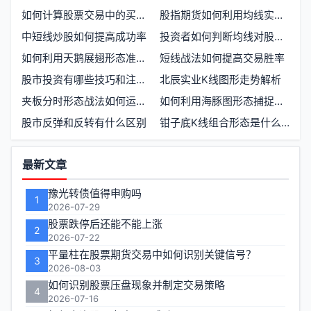
如何计算股票交易中的买入与卖出窗口
股指期货如何利用均线实现稳定盈利
中短线炒股如何提高成功率
投资者如何判断均线对股价的阻力卖点
如何利用天鹅展翅形态准确抄底买入
短线战法如何提高交易胜率
股市投资有哪些技巧和注意事项
北辰实业K线图形走势解析
夹板分时形态战法如何运用在实战中
如何利用海豚图形态捕捉黑马股
股市反弹和反转有什么区别
钳子底K线组合形态是什么 如何识别和应用相关图形
功
最新文章
能
豫光转债值得申购吗
1
区
2026-07-29
股票跌停后还能不能上涨
2
2026-07-22
平量柱在股票期货交易中如何识别关键信号？
3
2026-08-03
如何识别股票压盘现象并制定交易策略
4
2026-07-16