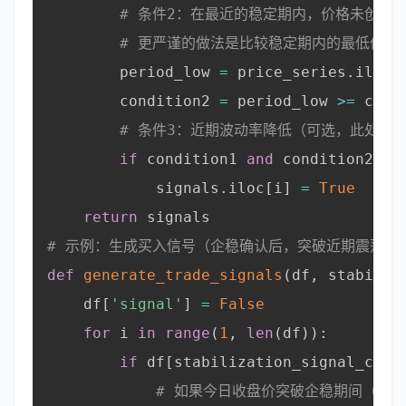
# 条件2：在最近的稳定期内，价格未创出
# 更严谨的做法是比较稳定期内的最低价与
        period_low 
=
 price_series
.
iloc
[
        condition2 
=
 period_low 
>=
 curr
# 条件3：近期波动率降低（可选，此处省
if
 condition1 
and
 condition2
:
            signals
.
iloc
[
i
]
=
True
return
 signals

# 示例：生成买入信号（企稳确认后，突破近期震荡高
def
generate_trade_signals
(
df
,
 stabiliz
    df
[
'signal'
]
=
False
for
 i 
in
range
(
1
,
len
(
df
)
)
:
if
 df
[
stabilization_signal_col
]
# 如果今日收盘价突破企稳期间（如