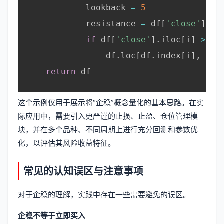
            lookback 
=
5
            resistance 
=
 df
[
'close'
]
.
il
if
 df
[
'close'
]
.
iloc
[
i
]
>
 re
                df
.
loc
[
df
.
index
[
i
]
,
'si
return
 df

这个示例仅用于展示将“企稳”概念量化的基本思路。在实
际应用中，需要引入更严谨的止损、止盈、仓位管理模
块，并在多个品种、不同周期上进行充分回测和参数优
化，以评估其风险收益特征。
常见的认知误区与注意事项
对于企稳的理解，实践中存在一些需要避免的误区。
企稳不等于立即买入