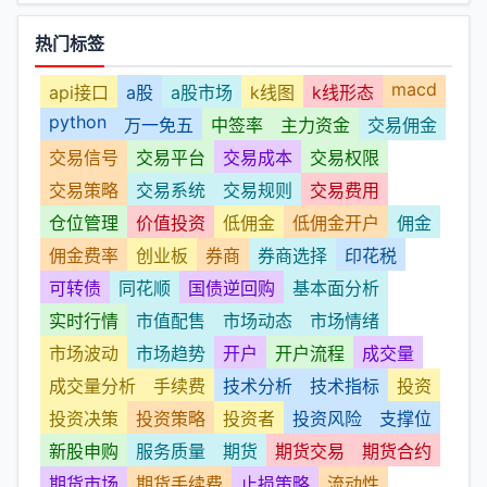
热门标签
macd
api接口
a股
a股市场
k线图
k线形态
python
万一免五
中签率
主力资金
交易佣金
交易信号
交易平台
交易成本
交易权限
交易策略
交易系统
交易规则
交易费用
仓位管理
价值投资
低佣金
低佣金开户
佣金
佣金费率
创业板
券商
券商选择
印花税
可转债
同花顺
国债逆回购
基本面分析
实时行情
市值配售
市场动态
市场情绪
市场波动
市场趋势
开户
开户流程
成交量
成交量分析
手续费
技术分析
技术指标
投资
投资决策
投资策略
投资者
投资风险
支撑位
新股申购
服务质量
期货
期货交易
期货合约
期货市场
期货手续费
止损策略
流动性