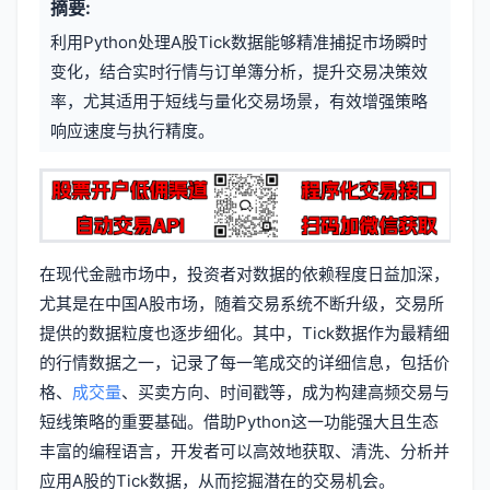
摘要:
元
章
利用Python处理A股Tick数据能够精准捕捉市场瞬时
信
标
变化，结合实时行情与订单簿分析，提升交易决策效
息
率，尤其适用于短线与量化交易场景，有效增强策略
签
响应速度与执行精度。
在现代金融市场中，投资者对数据的依赖程度日益加深，
尤其是在中国A股市场，随着交易系统不断升级，交易所
提供的数据粒度也逐步细化。其中，Tick数据作为最精细
的行情数据之一，记录了每一笔成交的详细信息，包括价
格、
成交量
、买卖方向、时间戳等，成为构建高频交易与
短线策略的重要基础。借助Python这一功能强大且生态
丰富的编程语言，开发者可以高效地获取、清洗、分析并
应用A股的Tick数据，从而挖掘潜在的交易机会。