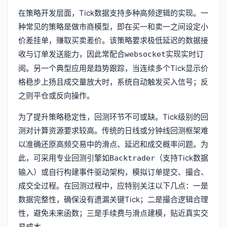
在策略开发层面，Tick数据支持多种高频逻辑的实现。一
种常见的策略是做市商模型，即在买一和卖一之间设定小
价差挂单，赚取买卖差价。该策略要求极低延迟的数据接
收与订单发送能力，因此常配合
实现实时订
websocket
阅。另一个典型应用是趋势跟踪，当连续多个Tick显示价
格稳步上扬且成交量放大时，系统自动触发买入信号；反
之则平仓或反向操作。
为了提升策略稳定性，回测环节不可或缺。Tick级别的回
测对计算资源要求较高。传统的日线或分钟线回测框架难
以准确还原高频交易中的滑点、延迟和成交概率问题。为
此，可采用专业回测引擎如
（支持Tick数据
Backtrader
输入）或自行构建事件驱动架构，模拟订单提交、撮合、
成交全过程。在回测过程中，应特别关注以下几点：一是
数据完整性，确保没有遗漏关键Tick；二是撮合逻辑合理
性，避免未来函数；三是手续费与滑点建模，贴近真实交
易成本。