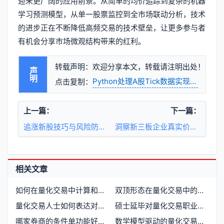
迎来更广阔的应用前景。从简单的均价追踪到复杂的机器
学习预测模型，从单一股票监控到全市场联动分析，技术
的进步正在不断降低高频交易的技术壁垒，让更多参与者
有机会分享市场微观结构带来的红利。
转载声明：欢迎分享本文，转载请注明出处！
声明
Python处理A股Tick数据实现高频交易
点击复制：
上一篇：
下一篇：
追涨新股技巧与风险防范策略
洞察新三板企业真实价值的关键财务指标
相关文章
如何在量化交易中计算和使用统计套利策略
双顶形态在量化交易中的价格行为信号
量化交易人士如何表达对阿尔法α的独特情感
硕士延毕对量化交易职业发展有必要吗
哪家券商的条件单功能好用如何开户选择指南
数学模型驱动的量化交易系统如何重塑市场决策