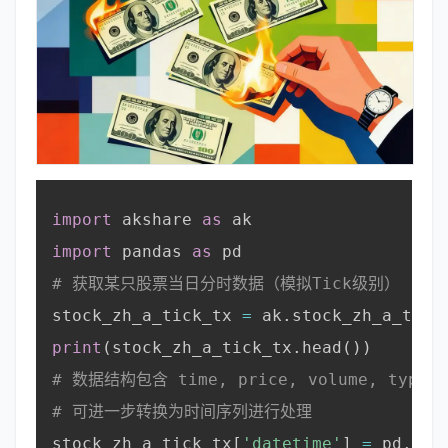
import
 akshare 
as
 ak

import
 pandas 
as
 pd

# 获取某只股票当日分时数据（模拟Tick级别）
stock_zh_a_tick_tx 
=
 ak
.
stock_zh_a_tick
print
(
stock_zh_a_tick_tx
.
head
(
)
)
# 数据结构包含 time, price, volume, type
# 可进一步转换为时间序列进行处理
stock_zh_a_tick_tx
[
'datetime'
]
=
 pd
.
to_