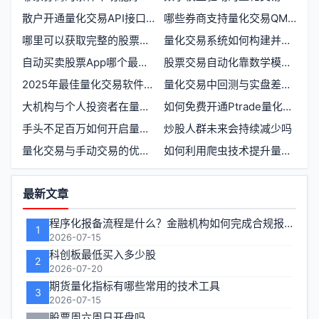
散户开通量化交易API接口有哪些门槛要求
哪些券商支持量化交易QMT及佣金一览表
哪里可以获取完整的股票市场历史行情数据
量化交易系统如何构建并实现稳定盈利
自动买卖股票App哪个最好？如何选择支持定价卖出功能的炒股软件
股票交易自动化靠数学模型确定买卖点需要自己编程吗
2025年最佳量化交易软件推荐及开通要求对比
量化交易中回测与实盘差异的原因及应对策略
大机构与个人投资者在量化交易中各自的优势是什么
如何免费开通Ptrade量化交易软件权限
手头不足百万如何开启量化交易通道
炒股人群未来会持续减少吗
量化交易与手动交易的优缺点对比
如何利用爬虫技术提升量化交易效率
功
最新文章
能
程序化报备流程是什么？金融机构如何完成合规报备
1
区
2026-07-15
科创板最低买入多少股
2
2026-07-20
期货量化指标有哪些常用的技术工具
3
2026-07-15
股票周六周日开盘吗