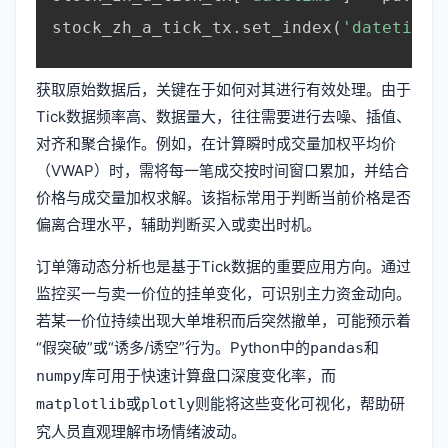
stock_zh_a_tick_tx
.
set_index
(
'datetime'
获取原始数据后，关键在于如何对其进行有效处理。由于
Tick数据频率高、数据量大，往往需要进行去噪、插值、
对齐和聚合操作。例如，在计算瞬时成交量加权平均价
（VWAP）时，需将每一笔成交按时间窗口累加，并结合
价格与成交量加权求解。该指标常用于判断当前价格是否
偏离合理水平，辅助判断买入或卖出时机。
订单簿动态分析也是基于Tick数据的重要应用方向。通过
监控买一与卖一价位的挂单变化，可识别主力资金动向。
若某一价位持续出现大单堆积而后突然撤单，可能预示着
“假突破”或“诱多/诱空”行为。Python中的
和
pandas
库可用于快速计算盘口深度变化率，而
numpy
或
则能将这些变化可视化，帮助研
matplotlib
plotly
究人员直观理解市场情绪波动。