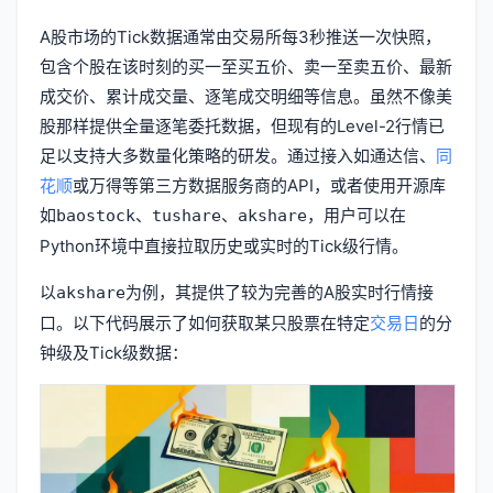
A股市场的Tick数据通常由交易所每3秒推送一次快照，
包含个股在该时刻的买一至买五价、卖一至卖五价、最新
成交价、累计成交量、逐笔成交明细等信息。虽然不像美
股那样提供全量逐笔委托数据，但现有的Level-2行情已
足以支持大多数量化策略的研发。通过接入如通达信、
同
花顺
或万得等第三方数据服务商的API，或者使用开源库
如
、
、
，用户可以在
baostock
tushare
akshare
Python环境中直接拉取历史或实时的Tick级行情。
以
为例，其提供了较为完善的A股实时行情接
akshare
口。以下代码展示了如何获取某只股票在特定
交易日
的分
钟级及Tick级数据：