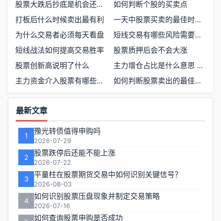
股票大跌后抄底是机会还是陷阱
如何判断个股的买卖点
打板后什么时候卖出最有利
一天中股票买卖的最佳时间点是什么时候
为什么交易者必须每天看盘
短线交易有哪些风险需要注意
短线战法如何提高交易胜率
股票质押后会不会大涨
股票创新高说明了什么
主力增仓占比是什么意思 如何理解主力资金的增仓比例
主力资金介入股票有哪些明显信号
如何判断股票卖出的最佳时机
功
最新文章
能
豫光转债值得申购吗
1
区
2026-07-29
股票跌停后还能不能上涨
2
2026-07-22
平量柱在股票期货交易中如何识别关键信号？
3
2026-08-03
如何识别股票压盘现象并制定交易策略
4
2026-07-16
如何查询股票申购是否成功