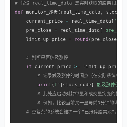
# 假设 real_time_data 是实时获取的股票tic
def
 monitor_炸板
(
real_time_data
,
 stock_c
    current_price 
=
 real_time_data
[
'pri
    pre_close 
=
 real_time_data
[
'pre_clo
    limit_up_price 
=
round
(
pre_close 
*
# 判断是否触及涨停
if
 current_price 
>=
 limit_up_price
:
# 记录触及涨停的时间点（在实际系统中会
print
(
f"
{
stock_code
}
 触及涨停价 
{
# 此处应启动对封单量和成交量突变的持续
# 例如，比较当前买一量与前N分钟的均值
# 更复杂的系统会维护一个“已涨停股票池”，并