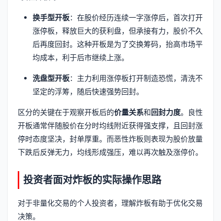
换手型开板
：在股价经历连续一字涨停后，首次打开
涨停板，释放巨大的获利盘，但承接有力，股价不久
后再度回封。这种开板是为了交换筹码，抬高市场平
均成本，利于后市继续上涨。
洗盘型开板
：主力利用涨停板打开制造恐慌，清洗不
坚定的浮筹，随后快速强势回封。
区分的关键在于观察开板后的
价量关系
和
回封力度
。良性
开板通常伴随股价在分时均线附近获得强支撑，且回封涨
停时态度坚决，封单厚重。而恶性炸板则表现为股价放量
下跌后反弹无力，均线形成强压，难以再次触及涨停价。
投资者面对炸板的实际操作思路
对于非量化交易的个人投资者，理解炸板有助于优化交易
决策。