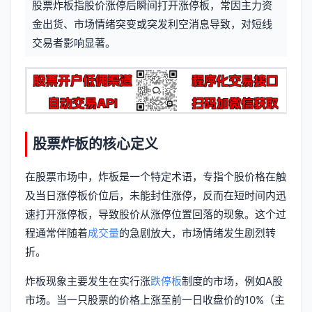
股票炸板指股价涨停后瞬间打开涨停板，常因主力资
信
标
金出货、市场情绪突变或突发利空消息导致，对短线
息
交易者影响显著。
签
股票炸板的核心定义
在股票市场中，炸板是一个特定术语，专指个股价格在触
及当日涨停板价位后，未能封住涨停，反而在短时间内迅
速打开涨停板，导致股价从涨停位置回落的现象。这个过
程通常伴随着
成交量
的急剧放大，市场情绪发生剧烈转
折。
炸板现象主要发生在实行涨
跌停板
制度的市场，例如A股
市场。当一只股票的价格上涨至前一日收盘价的10%（主