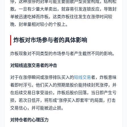
停，这种涨停的封单可能主要由散户型资金构成，结构松
散。一旦有少量大单卖出，就容易引发连锁反应，导致封
单被迅速吃掉而炸板。这类炸板往往发生在涨停时间较
晚、封单量相对较小的个股上。
炸板对市场参与者的具体影响
炸板现象对不同类型的市场参与者产生截然不同的影响。
对短线追涨交易者的冲击
对于在涨停瞬间或涨停排队买入的
短线交易
者，炸板意味
着即时浮亏。他们买入的预期是股价能持续封死涨停，并
在后续交易日享受溢价。炸板后股价回落，当日即产生亏
损，若次日低开，将形成“涨停买入即套牢”的局面，打击
交易信心，并可能被迫止损。
对持仓者的心理压力