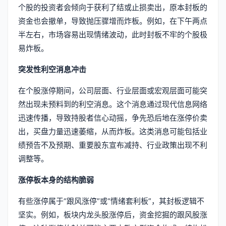
个股的投资者会倾向于获利了结或止损卖出，原本封板的
资金也会撤单，导致抛压骤增而炸板。例如，在下午两点
半左右，市场容易出现情绪波动，此时封板不牢的个股极
易炸板。
突发性利空消息冲击
在个股涨停期间，公司层面、行业层面或宏观层面可能突
然出现未预料到的利空消息。这个消息通过现代信息网络
迅速传播，导致持股者信心动摇，争先恐后地在涨停价卖
出，买盘力量迅速萎缩，从而炸板。这类消息可能包括业
绩预告不及预期、重要股东宣布减持、行业政策出现不利
调整等。
涨停板本身的结构脆弱
有些涨停属于“跟风涨停”或“情绪套利板”，其封板逻辑不
坚实。例如，板块内龙头股涨停后，资金挖掘的跟风股涨