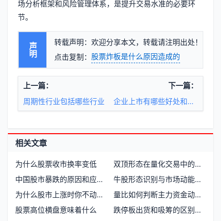
场分析框架和风险管理体系，是提升交易水准的必要环
节。
转载声明：欢迎分享本文，转载请注明出处！
声明
股票炸板是什么原因造成的
点击复制：
上一篇：
下一篇：
周期性行业包括哪些行业
企业上市有哪些好处和优势
相关文章
为什么股票收市换率变低
双顶形态在量化交易中的价格行为信号
中国股市暴跌的原因和应对策略有哪些
牛股形态识别与市场动能的内在逻辑
为什么股市上涨时你不动，庄家却能稳赚不赔
量比如何判断主力资金动向与买卖时机
股票高位横盘意味着什么
跌停板出货和吸筹的区别是什么