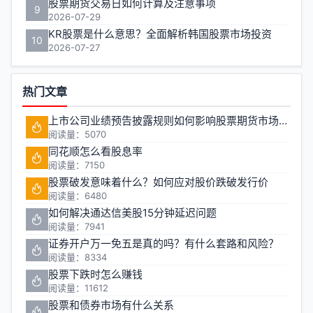
股票期货交易日如何计算及注意事项
9
2026-07-29
KR股票是什么意思？全面解析韩国股票市场投资
10
2026-07-27
热门文章
上市公司业绩预告披露规则如何影响股票期货市场稳定性
阅读量：5070
同花顺怎么看股息率
阅读量：7150
股票破发意味着什么？如何应对股价跌破发行价
阅读量：6480
如何解决通达信美股15分钟延迟问题
阅读量：7941
证券开户万一免五是真的吗？有什么套路和风险？
阅读量：8334
股票下跌时怎么赚钱
阅读量：11612
股票和债券市场有什么关系