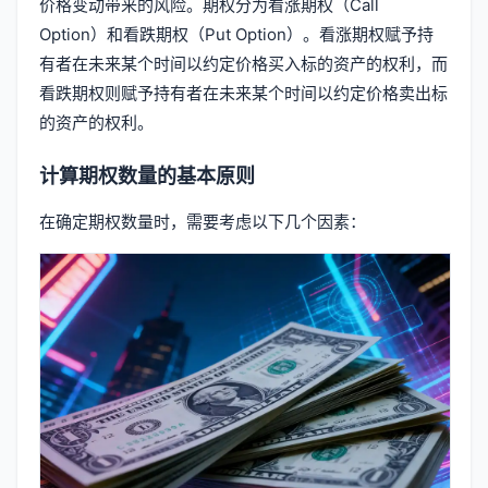
价格变动带来的风险。期权分为看涨期权（Call
Option）和看跌期权（Put Option）。看涨期权赋予持
有者在未来某个时间以约定价格买入标的资产的权利，而
看跌期权则赋予持有者在未来某个时间以约定价格卖出标
的资产的权利。
计算期权数量的基本原则
在确定期权数量时，需要考虑以下几个因素：