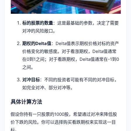
标的股票的数量
：这是最基础的参数，决定了需要
对冲的风险敞口。
期权的Delta值
：Delta值表示期权价格对标的资产
价格变化的敏感度。对于看涨期权，Delta值通常
在0到1之间；对于看跌期权，Delta值通常在-1到0
之间。
对冲目标
：不同的投资者可能有不同的对冲目标，
如完全对冲、部分对冲等。
具体计算方法
假设你持有一只股票的1000股，希望通过对冲来降低股
价下跌的风险。你可以选择购买看跌期权来实现这一目
标。