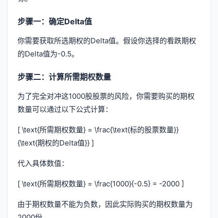
步骤一：确定Delta值
你需要获取所选期权的Delta值。假设你选择的看跌期权
的Delta值为-0.5。
步骤二：计算所需期权数量
为了完全对冲这1000股股票的风险，你需要购买的期权
数量可以通过以下公式计算：
[ \text{所需期权数量} = \frac{\text{标的股票数量}}
{\text{期权的Delta值}} ]
代入具体数值：
[ \text{所需期权数量} = \frac{1000}{-0.5} = -2000 ]
由于期权数量不能为负数，因此实际购买的期权数量为
2000份。