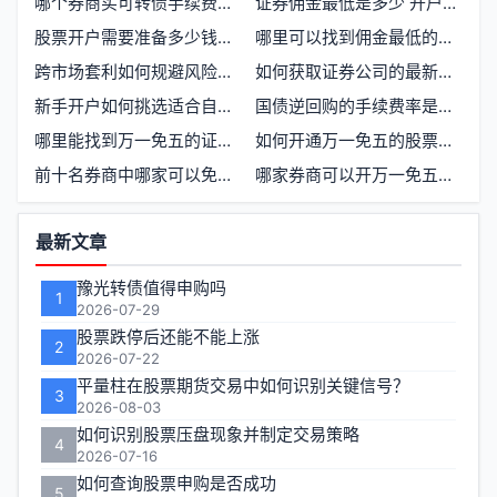
哪个券商买可转债手续费最低？如何选择合适的交易平台
证券佣金最低是多少 开户选哪家券商更划算
股票开户需要准备多少钱才能开始交易
哪里可以找到佣金最低的证券开户渠道
跨市场套利如何规避风险与提升收益
如何获取证券公司的最新优惠活动信息
新手开户如何挑选适合自己的券商
国债逆回购的手续费率是多少
哪里能找到万一免五的证券券商
如何开通万一免五的股票交易账户
前十名券商中哪家可以免五，如何办理开户
哪家券商可以开万一免五开户选择指南
功
最新文章
能
豫光转债值得申购吗
1
区
2026-07-29
股票跌停后还能不能上涨
2
2026-07-22
平量柱在股票期货交易中如何识别关键信号？
3
2026-08-03
如何识别股票压盘现象并制定交易策略
4
2026-07-16
如何查询股票申购是否成功
5