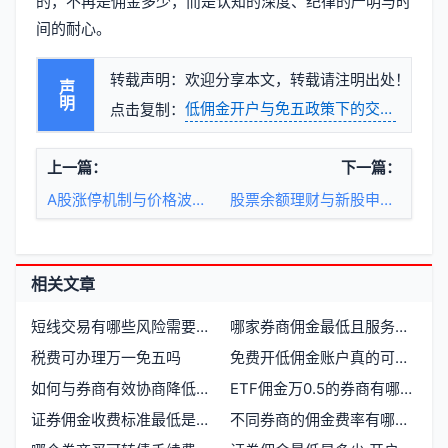
的，不再是佣金多少，而是认知的深度、纪律的严明与时
间的耐心。
转载声明：欢迎分享本文，转载请注明出处！
声明
低佣金开户与免五政策下的交易成本优
点击复制：
上一篇：
下一篇：
A股涨停机制与价格波动边界
股票余额理财与新股申购的联动影响
相关文章
短线交易有哪些风险需要注意
哪家券商佣金最低且服务稳定
税费可办理万一免五吗
免费开低佣金账户真的可行吗？哪些券商支持
如何与券商有效协商降低交易佣金
ETF佣金万0.5的券商有哪些，哪家更值得信赖
证券佣金收费标准最低是多少
不同券商的佣金费率有哪些差异