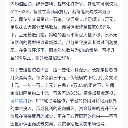
内均值回归、统计套利、程序化打新等，其胜率可能仅为
51%-53%，但胜在高频与复利。若每笔交易成本为五
元，即使年交易量达一万笔，仅佣金支出便超过五万元，
足以抹去大部分策略收益。而当佣金降至每笔0.5元以
下，且无最低门槛，策略的盈亏平衡点大幅下移，原本无
法盈利的模型得以重新激活。部分量化投资者通过回测发
现，在免五环境下，原本年化收益为8%的策略，可提升
至12%以上，提升幅度超过50%。
对于普通投资者而言，这一变化同样深远。长期定投者每
月交易两次，每次金额三千元，传统模式下每月佣金支出
十元，一年一百二十元；在免五+万0.3的组合下，年佣
金支出降至约二十元，节省率达83%。若叠加基金定投、
可转债
打新、ETF轮动等操作，节省的费用可转化为额外
的本金投入，形成复利的正向循环。资金效率的提升不仅
体现在直接费用的减少，更在于心理层面的自由——不再
因担心佣金而犹豫交易，决策更贴近真实市场信号。