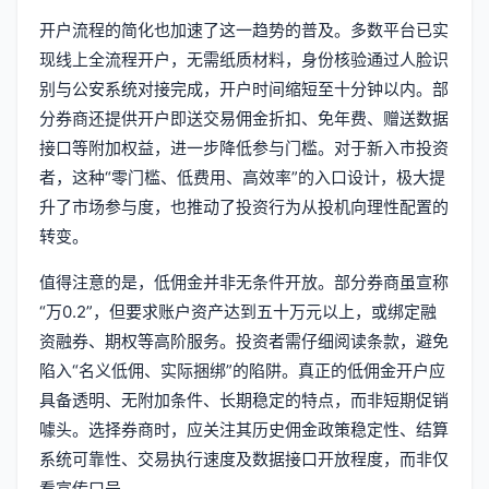
开户流程的简化也加速了这一趋势的普及。多数平台已实
现线上全流程开户，无需纸质材料，身份核验通过人脸识
别与公安系统对接完成，开户时间缩短至十分钟以内。部
分券商还提供开户即送交易佣金折扣、免年费、赠送数据
接口等附加权益，进一步降低参与门槛。对于新入市投资
者，这种“零门槛、低费用、高效率”的入口设计，极大提
升了市场参与度，也推动了投资行为从投机向理性配置的
转变。
值得注意的是，低佣金并非无条件开放。部分券商虽宣称
“万0.2”，但要求账户资产达到五十万元以上，或绑定融
资融券、期权等高阶服务。投资者需仔细阅读条款，避免
陷入“名义低佣、实际捆绑”的陷阱。真正的低佣金开户应
具备透明、无附加条件、长期稳定的特点，而非短期促销
噱头。选择券商时，应关注其历史佣金政策稳定性、结算
系统可靠性、交易执行速度及数据接口开放程度，而非仅
看宣传口号。