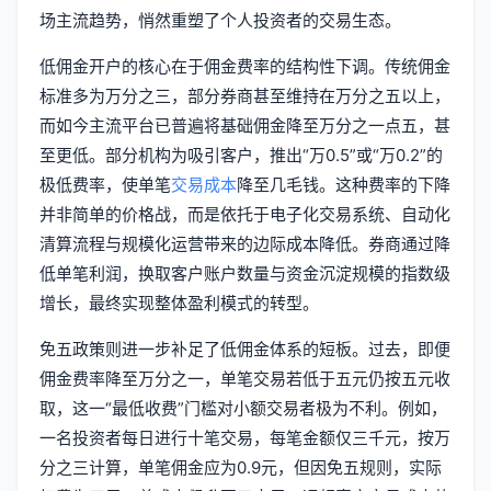
场主流趋势，悄然重塑了个人投资者的交易生态。
低佣金开户的核心在于佣金费率的结构性下调。传统佣金
标准多为万分之三，部分券商甚至维持在万分之五以上，
而如今主流平台已普遍将基础佣金降至万分之一点五，甚
至更低。部分机构为吸引客户，推出“万0.5”或“万0.2”的
极低费率，使单笔
交易成本
降至几毛钱。这种费率的下降
并非简单的价格战，而是依托于电子化交易系统、自动化
清算流程与规模化运营带来的边际成本降低。券商通过降
低单笔利润，换取客户账户数量与资金沉淀规模的指数级
增长，最终实现整体盈利模式的转型。
免五政策则进一步补足了低佣金体系的短板。过去，即便
佣金费率降至万分之一，单笔交易若低于五元仍按五元收
取，这一“最低收费”门槛对小额交易者极为不利。例如，
一名投资者每日进行十笔交易，每笔金额仅三千元，按万
分之三计算，单笔佣金应为0.9元，但因免五规则，实际