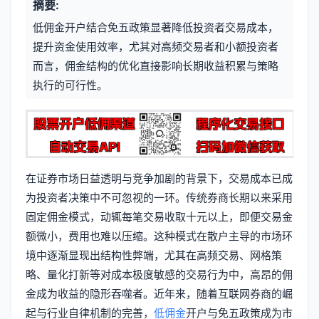
摘要:
元
章
低佣金开户结合免五政策显著降低投资者交易成本，
信
标
提升资金使用效率，尤其对高频交易者和小额投资者
息
而言，佣金结构的优化直接影响长期收益积累与策略
签
执行的可行性。
在证券市场日益透明与竞争加剧的背景下，交易成本已成
为投资者决策中不可忽视的一环。传统券商长期以来采用
固定佣金模式，动辄每笔交易收取十元以上，即便交易金
额微小，费用也难以压缩。这种模式在散户主导的市场环
境中逐渐显现出结构性弊端，尤其在高频交易、网格策
略、量化打新等对成本极度敏感的交易行为中，高昂的佣
金成为收益的隐形吞噬者。近年来，随着互联网券商的崛
起与行业自律机制的完善，
低佣金
开户与免五政策成为市