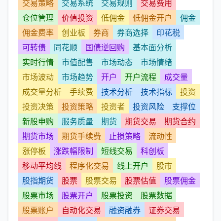
交易策略
交易系统
交易规则
交易费用
仓位管理
价值投资
低佣金
低佣金开户
佣金
佣金费率
创业板
券商
券商选择
印花税
可转债
同花顺
国债逆回购
基本面分析
实时行情
市值配售
市场动态
市场情绪
市场波动
市场趋势
开户
开户流程
成交量
成交量分析
手续费
技术分析
技术指标
投资
投资决策
投资策略
投资者
投资风险
支撑位
新股申购
服务质量
期货
期货交易
期货合约
期货市场
期货手续费
止损策略
流动性
涨停板
涨跌幅限制
短线交易
科创板
移动平均线
程序化交易
线上开户
股市
股指期货
股票
股票交易
股票估值
股票佣金
股票市场
股票开户
股票投资
股票数据
股票账户
自动化交易
融资融券
证券交易