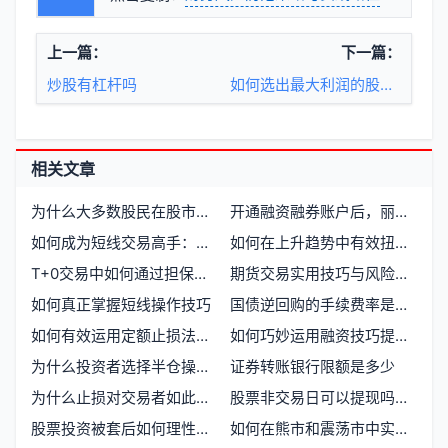
上一篇：
下一篇：
炒股有杠杆吗
如何选出最大利润的股票实现高效投资回报
相关文章
为什么大多数股民在股市中长期亏损
开通融资融券账户后，丽水投资者如何进行交易操作和资金管理
如何成为短线交易高手：七大绝招助你成功
如何在上升趋势中有效扭转亏损
T+0交易中如何通过担保证券规避融资负债风险
期货交易实用技巧与风险控制方法有哪些
如何真正掌握短线操作技巧
国债逆回购的手续费率是多少
如何有效运用定额止损法提升投资收益
如何巧妙运用融资技巧提升投资回报率
为什么投资者选择半仓操作应对市场波动
证券转账银行限额是多少
为什么止损对交易者如此重要
股票非交易日可以提现吗？资金提取规则详解
股票投资被套后如何理性分析亏损原因并制定解套策略
如何在熊市和震荡市中实现稳定收益