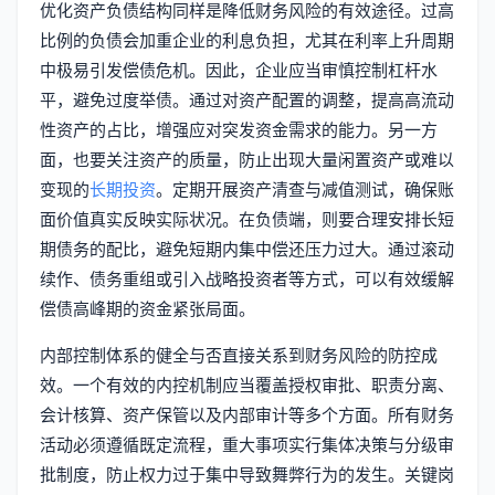
优化资产负债结构同样是降低财务风险的有效途径。过高
比例的负债会加重企业的利息负担，尤其在利率上升周期
中极易引发偿债危机。因此，企业应当审慎控制杠杆水
平，避免过度举债。通过对资产配置的调整，提高高流动
性资产的占比，增强应对突发资金需求的能力。另一方
面，也要关注资产的质量，防止出现大量闲置资产或难以
变现的
长期投资
。定期开展资产清查与减值测试，确保账
面价值真实反映实际状况。在负债端，则要合理安排长短
期债务的配比，避免短期内集中偿还压力过大。通过滚动
续作、债务重组或引入战略投资者等方式，可以有效缓解
偿债高峰期的资金紧张局面。
内部控制体系的健全与否直接关系到财务风险的防控成
效。一个有效的内控机制应当覆盖授权审批、职责分离、
会计核算、资产保管以及内部审计等多个方面。所有财务
活动必须遵循既定流程，重大事项实行集体决策与分级审
批制度，防止权力过于集中导致舞弊行为的发生。关键岗