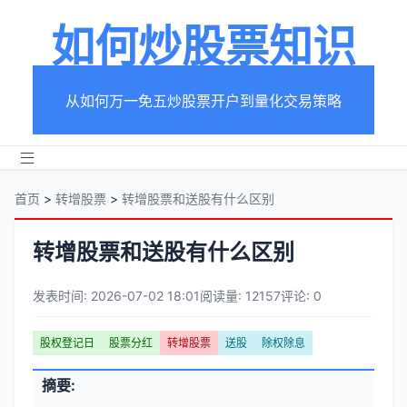
如何炒股票知识
从如何万一免五炒股票开户到量化交易策略
首页
>
转增股票
>
转增股票和送股有什么区别
转增股票和送股有什么区别
发表时间: 2026-07-02 18:01
阅读量: 12157
评论: 0
文
股权登记日
股票分红
转增股票
送股
除权除息
章
文
摘要:
元
章