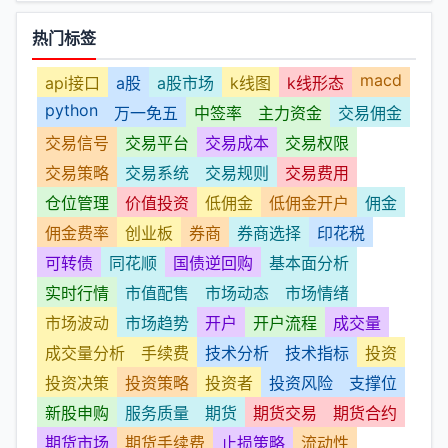
热门标签
macd
api接口
a股
a股市场
k线图
k线形态
python
万一免五
中签率
主力资金
交易佣金
交易信号
交易平台
交易成本
交易权限
交易策略
交易系统
交易规则
交易费用
仓位管理
价值投资
低佣金
低佣金开户
佣金
佣金费率
创业板
券商
券商选择
印花税
可转债
同花顺
国债逆回购
基本面分析
实时行情
市值配售
市场动态
市场情绪
市场波动
市场趋势
开户
开户流程
成交量
成交量分析
手续费
技术分析
技术指标
投资
投资决策
投资策略
投资者
投资风险
支撑位
新股申购
服务质量
期货
期货交易
期货合约
期货市场
期货手续费
止损策略
流动性