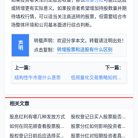
或转增更有实际意义。如果投资者希望增加持股数量并期
待填权行情，可以适当关注高送转的股票，但需要结合市
场整体环境和公司基本面进行综合判断。
转载声明：欢迎分享本文，转载请注明出处！
声明
转增股票和送股有什么区别
点击复制：
上一篇：
下一篇：
结构性牛市是什么意思
低频量化交易策略如何选股？年化收益能否超过20%？
相关文章
股息红利有哪几种发放方式
股权登记日买入股票能否获得分红
如何在同花顺查看股票股息率
股票分红如何影响投资者收益
股权登记日前后应选择买入还是卖出股票
股票分红对短期投资者真的有利吗