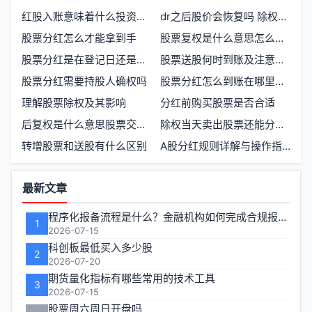
红股入账意味着什么投资者需要了解什么
dr之后股价会恢复吗 除权除息对股票走势的影响
股票分红怎么才能拿到手
股票复权是什么意思怎么计算
股票分红是在登记日还是公告日发放
股票送股何时到账及注意事项
股票分红需要持股人确权吗
股票分红怎么到账在哪里查询
理解股票除权及其影响
分红前购买股票是否合适
后复权是什么意思股票交易必懂的概念
除权当天卖出股票还能分红吗
转增股票和送股有什么区别
A股分红规则详解与操作指南
功
最新文章
能
程序化报备流程是什么？金融机构如何完成合规报备
1
区
2026-07-15
科创板最低买入多少股
2
2026-07-20
期货量化指标有哪些常用的技术工具
3
2026-07-15
股票周六周日开盘吗