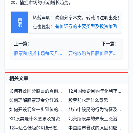
本，捕捉市场的长期增长趋势。
转载声明：欢迎分享本文，转载请注明出处！
声明
有价证券的主要类型及投资策略
点击复制：
上一篇：
下一篇：
股票和期货市场每天几点开盘？
要约收购首日股价是否突破涨跌幅限制
相关文章
如何有效区分股票的真假突破
12月国债逆回购年化利率是否会升高
如何理解股票现金分红派息流程及影响
股票前rk是什么意思
如何开设佣金一步到位的股票账户
熊市中股民的行为特征及应对策略
XD股票是什么意思及投资者需注意的事项
北交所股票的未来上涨潜力如何
12种适合低吸的K线形态及其应用技巧
中国股市暴跌的原因和应对策略有哪些