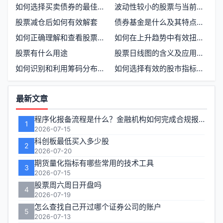
如何选择买卖债券的最佳时机
波动性较小的股票与当前开户时机分析
股票减仓后如何有效解套
债券基金是什么及其特点与优缺点
如何正确理解和查看股票的开盘和收盘价格
如何在上升趋势中有效扭转亏损
股票有什么用途
股票日线图的含义及应用解析
如何识别和利用筹码分布中的单峰密集形态
如何选择有效的股市指标以优化投资策略
功
最新文章
能
程序化报备流程是什么？金融机构如何完成合规报备
1
区
2026-07-15
科创板最低买入多少股
2
2026-07-20
期货量化指标有哪些常用的技术工具
3
2026-07-15
股票周六周日开盘吗
4
2026-07-19
怎么查找自己开过哪个证券公司的账户
5
2026-07-13