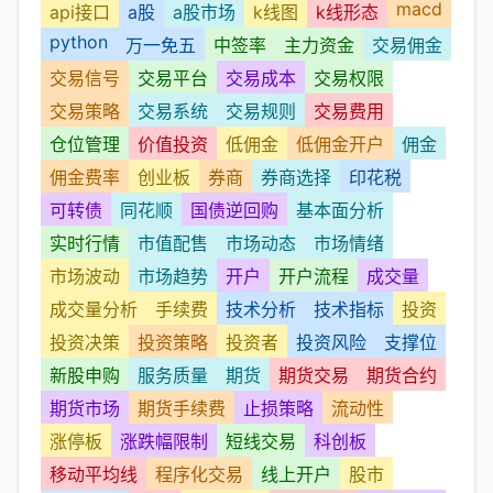
macd
api接口
a股
a股市场
k线图
k线形态
python
万一免五
中签率
主力资金
交易佣金
交易信号
交易平台
交易成本
交易权限
交易策略
交易系统
交易规则
交易费用
仓位管理
价值投资
低佣金
低佣金开户
佣金
佣金费率
创业板
券商
券商选择
印花税
可转债
同花顺
国债逆回购
基本面分析
实时行情
市值配售
市场动态
市场情绪
市场波动
市场趋势
开户
开户流程
成交量
成交量分析
手续费
技术分析
技术指标
投资
投资决策
投资策略
投资者
投资风险
支撑位
新股申购
服务质量
期货
期货交易
期货合约
期货市场
期货手续费
止损策略
流动性
涨停板
涨跌幅限制
短线交易
科创板
移动平均线
程序化交易
线上开户
股市