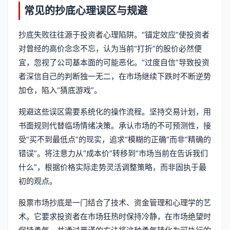
常见的抄底心理误区与规避
抄底失败往往源于投资者心理陷阱。“锚定效应”使投资者
对曾经的高价念念不忘，认为当前“打折”的股价必然便
宜，忽视了公司基本面的可能恶化。“过度自信”导致投资
者深信自己的判断独一无二，在市场继续下跌时不断逆势
加仓，陷入“猜底游戏”。
规避这些误区需要系统化的操作流程。坚持交易计划，用
书面规则代替临场情绪决策。承认市场的不可预测性，接
受“买不到最低点”的现实，追求“模糊的正确”而非“精确的
错误”。将注意力从“成本价”转移到“市场当前在告诉我们
什么”，根据价格实际走势灵活调整策略，而非固执于最
初的观点。
股票市场抄底是一门结合了技术、资金管理和心理学的艺
术。它要求投资者在市场狂热时保持冷静，在市场绝望时