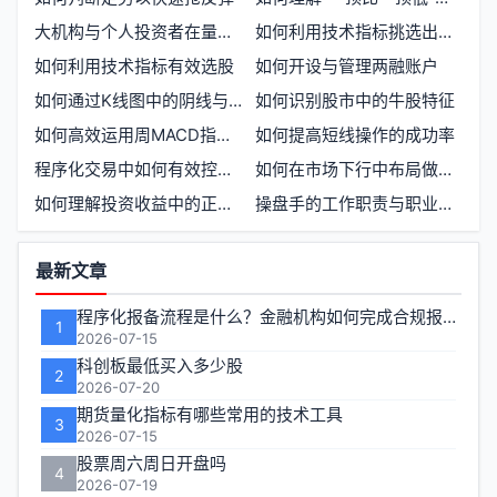
大机构与个人投资者在量化交易中各自的优势是什么
如何利用技术指标挑选出获利50%以上的股票
如何利用技术指标有效选股
如何开设与管理两融账户
如何通过K线图中的阴线与阳线识别黑马股票
如何识别股市中的牛股特征
如何高效运用周MACD指标进行股票分析
如何提高短线操作的成功率
程序化交易中如何有效控制风险与保持系统稳定
如何在市场下行中布局做空大盘策略
如何理解投资收益中的正负波动
操盘手的工作职责与职业发展路径
功
最新文章
能
程序化报备流程是什么？金融机构如何完成合规报备
1
区
2026-07-15
科创板最低买入多少股
2
2026-07-20
期货量化指标有哪些常用的技术工具
3
2026-07-15
股票周六周日开盘吗
4
2026-07-19