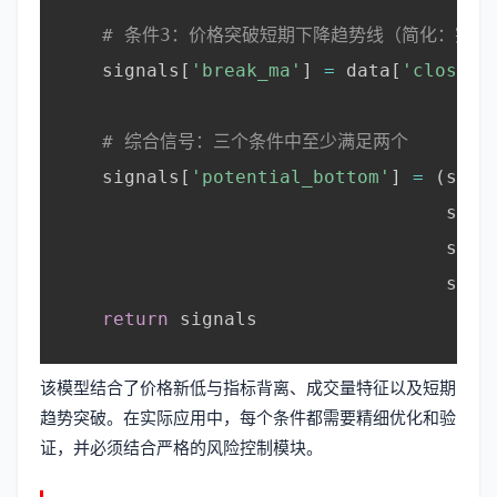
# 条件3：价格突破短期下降趋势线（简化：突破
    signals
[
'break_ma'
]
=
 data
[
'close'
]
# 综合信号：三个条件中至少满足两个
    signals
[
'potential_bottom'
]
=
(
sign
                                   sign
                                   sign
                                   sign
return
 signals

该模型结合了价格新低与指标背离、成交量特征以及短期
趋势突破。在实际应用中，每个条件都需要精细优化和验
证，并必须结合严格的风险控制模块。