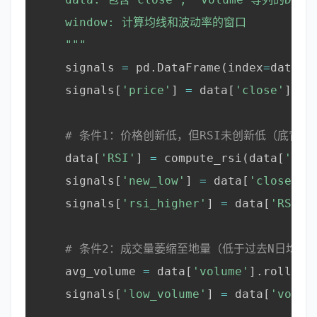
    window: 计算均线和波动率的窗口

    """
    signals 
=
 pd
.
DataFrame
(
index
=
data
.
i
    signals
[
'price'
]
=
 data
[
'close'
]
# 条件1：价格创新低，但RSI未创新低（底背离
    data
[
'RSI'
]
=
 compute_rsi
(
data
[
'clo
    signals
[
'new_low'
]
=
 data
[
'close'
]
    signals
[
'rsi_higher'
]
=
 data
[
'RSI'
]
# 条件2：成交量萎缩至地量（低于过去N日均量
    avg_volume 
=
 data
[
'volume'
]
.
rolling
    signals
[
'low_volume'
]
=
 data
[
'volum