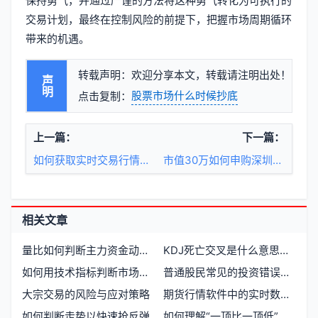
保持勇气，并通过严谨的方法将这种勇气转化为可执行的
交易计划，最终在控制风险的前提下，把握市场周期循环
带来的机遇。
转载声明：欢迎分享本文，转载请注明出处！
声明
股票市场什么时候抄底
点击复制：
上一篇：
下一篇：
如何获取实时交易行情API的可靠途径有哪些
市值30万如何申购深圳新股才能按上限参与
相关文章
量比如何判断主力资金动向与买卖时机
KDJ死亡交叉是什么意思，如何判断与应对
如何用技术指标判断市场趋势
普通股民常见的投资错误及避免方法
大宗交易的风险与应对策略
期货行情软件中的实时数据流与交易决策机制
如何判断走势以快速抢反弹
如何理解“一顶比一顶低”的市场现象