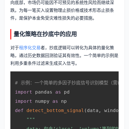
向底部，市场仍可能因不可预见的系统性风险而继续深
跌。为每一笔买入设置物理止损价格或技术形态止损条
件，是保护本金免受灾难性损失的必要措施。
量化策略在抄底中的应用
对于
程序化交易
者，抄底逻辑可以转化为具体的量化策
略，通过历史数据回测验证其有效性。一个简单的示例是
利用多重条件过滤来生成买入信号。
# 示例：一个简单的多因子抄底信号识别模型（需在专
import
 pandas 
as
 pd

import
 numpy 
as
 np

def
detect_bottom_signal
(
data
,
 window
=
2
"""

    data: 包含‘close’, ‘volume’等列的DataF