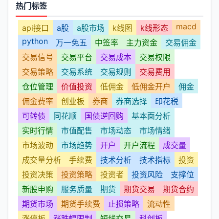
热门标签
macd
api接口
a股
a股市场
k线图
k线形态
python
万一免五
中签率
主力资金
交易佣金
交易信号
交易平台
交易成本
交易权限
交易策略
交易系统
交易规则
交易费用
仓位管理
价值投资
低佣金
低佣金开户
佣金
佣金费率
创业板
券商
券商选择
印花税
可转债
同花顺
国债逆回购
基本面分析
实时行情
市值配售
市场动态
市场情绪
市场波动
市场趋势
开户
开户流程
成交量
成交量分析
手续费
技术分析
技术指标
投资
投资决策
投资策略
投资者
投资风险
支撑位
新股申购
服务质量
期货
期货交易
期货合约
期货市场
期货手续费
止损策略
流动性
涨停板
涨跌幅限制
短线交易
科创板