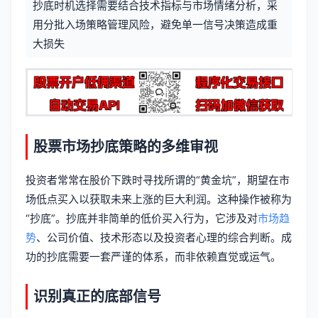
抄底时机选择需要结合技术指标与市场情绪分析，采
信
标
用分批入场策略管理风险，避免单一信号决策造成重
息
大损失
签
股票市场抄底策略的多维审视
投资者常常在股价下跌时寻找所谓的“黄金坑”，期望在市
场低点买入以获取未来上涨的巨大利润。这种操作被称为
“抄底”。抄底并非简单的低价买入行为，它涉及对
市场趋
势
、公司价值、技术形态以及投资者心理的综合判断。成
功的抄底需要一套严谨的体系，而非依赖直觉或运气。
识别真正的底部信号