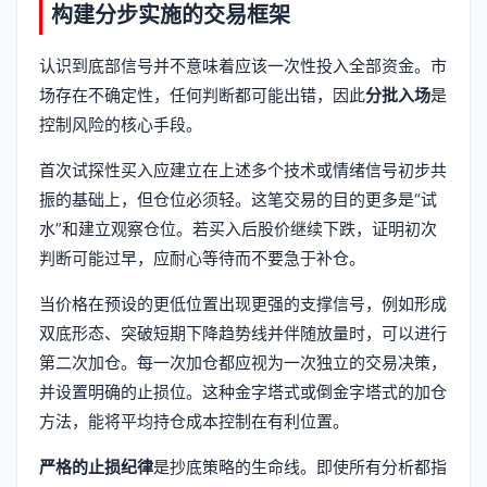
构建分步实施的交易框架
认识到底部信号并不意味着应该一次性投入全部资金。市
场存在不确定性，任何判断都可能出错，因此
分批入场
是
控制风险的核心手段。
首次试探性买入应建立在上述多个技术或情绪信号初步共
振的基础上，但仓位必须轻。这笔交易的目的更多是“试
水”和建立观察仓位。若买入后股价继续下跌，证明初次
判断可能过早，应耐心等待而不要急于补仓。
当价格在预设的更低位置出现更强的支撑信号，例如形成
双底形态、突破短期下降趋势线并伴随放量时，可以进行
第二次加仓。每一次加仓都应视为一次独立的交易决策，
并设置明确的止损位。这种金字塔式或倒金字塔式的加仓
方法，能将平均持仓成本控制在有利位置。
严格的止损纪律
是抄底策略的生命线。即使所有分析都指