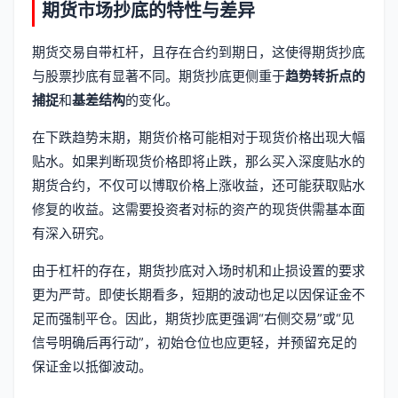
期货市场抄底的特性与差异
期货交易自带杠杆，且存在合约到期日，这使得期货抄底
与股票抄底有显著不同。期货抄底更侧重于
趋势转折点的
捕捉
和
基差结构
的变化。
在下跌趋势末期，期货价格可能相对于现货价格出现大幅
贴水。如果判断现货价格即将止跌，那么买入深度贴水的
期货合约，不仅可以博取价格上涨收益，还可能获取贴水
修复的收益。这需要投资者对标的资产的现货供需基本面
有深入研究。
由于杠杆的存在，期货抄底对入场时机和止损设置的要求
更为严苛。即使长期看多，短期的波动也足以因保证金不
足而强制平仓。因此，期货抄底更强调“右侧交易”或“见
信号明确后再行动”，初始仓位也应更轻，并预留充足的
保证金以抵御波动。