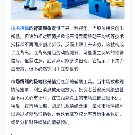
技术指标
的背离现象
提供了另一种视角。当股价持续创出
新低，但诸如相对强弱指数或平滑异同移动平均线等技术
指标却不再同步创出新低，反而出现上升态势，这就构成
了底背离。底背离是趋势动能减弱、可能发生反转的预警
信号。但需注意，底背离可能多次出现，它指示了下跌力
量衰减，但不必然等同于立刻反转。
市场情绪的极端化
是捕捉底部的辅助工具。当市场被悲观
情绪笼罩，利空消息被无限放大，投资者普遍感到绝望甚
至不再关心市场时，往往距离真正的市场底部已经不远。
相反，在市场顶部，则是乐观情绪泛滥。量化市场情绪可
以通过监测恐慌指数、看跌看涨期权比率等衍生品数据，
或是分析财经媒体的情感倾向。