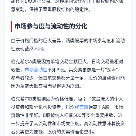
能作为B股进行交易。这种单向设计防止了股权结构的随
意变动，保持了双重股权结构的稳定性。
市场参与度与流动性的分化
由于价格门槛的巨大差异，两类股票的市场参与度和流动
性表现截然不同。
伯克希尔A类股因为单笔交易金额巨大，日均交易量相对
较低，
市场流动性
不如B股。其交易更像是一片“深海”，
参与者较少，但每笔交易都分量十足。股价的波动也可能
因为单笔大额交易而显得更为剧烈。
伯克希尔B类股则因为价格低廉，吸引了数量庞大的个人
投资者和部分机构投资者，日均
成交量
远高于A股，市场
流动性非常好。B股被纳入标普500等多个重要指数，进
一步提升了其流动性和市场关注度。高流动性意味着投资
者买卖更为便捷，股价的买卖价差也更小。