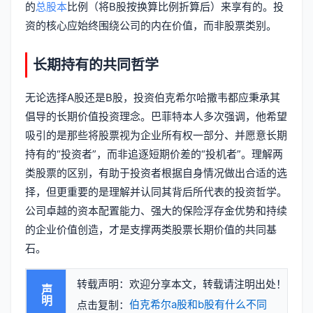
的
总股本
比例（将B股按换算比例折算后）来享有的。投
资的核心应始终围绕公司的内在价值，而非股票类别。
长期持有的共同哲学
无论选择A股还是B股，投资伯克希尔哈撒韦都应秉承其
倡导的长期价值投资理念。巴菲特本人多次强调，他希望
吸引的是那些将股票视为企业所有权一部分、并愿意长期
持有的“投资者”，而非追逐短期价差的“投机者”。理解两
类股票的区别，有助于投资者根据自身情况做出合适的选
择，但更重要的是理解并认同其背后所代表的投资哲学。
公司卓越的资本配置能力、强大的保险浮存金优势和持续
的企业价值创造，才是支撑两类股票长期价值的共同基
石。
转载声明：欢迎分享本文，转载请注明出处！
声明
伯克希尔a股和b股有什么不同
点击复制：