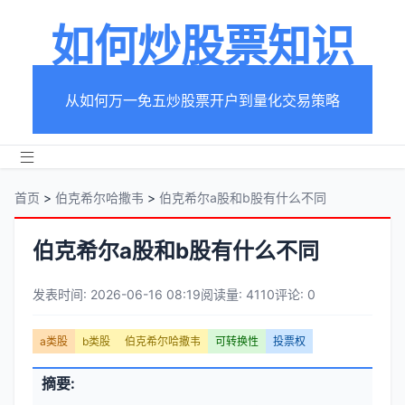
如何炒股票知识
从如何万一免五炒股票开户到量化交易策略
首页
>
伯克希尔哈撒韦
>
伯克希尔a股和b股有什么不同
伯克希尔a股和b股有什么不同
发表时间: 2026-06-16 08:19
阅读量: 4110
评论: 0
文
a类股
b类股
伯克希尔哈撒韦
可转换性
投票权
章
文
摘要:
元
章