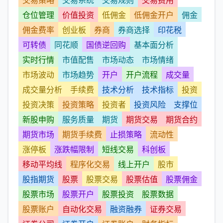
交易策略
交易系统
交易规则
交易费用
仓位管理
价值投资
低佣金
低佣金开户
佣金
佣金费率
创业板
券商
券商选择
印花税
可转债
同花顺
国债逆回购
基本面分析
实时行情
市值配售
市场动态
市场情绪
市场波动
市场趋势
开户
开户流程
成交量
成交量分析
手续费
技术分析
技术指标
投资
投资决策
投资策略
投资者
投资风险
支撑位
新股申购
服务质量
期货
期货交易
期货合约
期货市场
期货手续费
止损策略
流动性
涨停板
涨跌幅限制
短线交易
科创板
移动平均线
程序化交易
线上开户
股市
股指期货
股票
股票交易
股票估值
股票佣金
股票市场
股票开户
股票投资
股票数据
股票账户
自动化交易
融资融券
证券交易