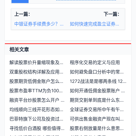
上一篇：
下一篇：
中银证券手续费多少？股票期货交易成本如何计算
如何快速完成盈立证券开户并开启股票期货投资？
相关文章
解读股票价升量缩现象及其市场意义
程序化交易的定义与应用
双重股权结构详解及应用案例
如何避免盘口分析中的常见问题
股票期货低佣金账户怎么开通及具体操作流程
1272战法是是哪两条线 1272战法图解
股票市盈率TTM为负100多说明什么
如何开通低佣金股票账户 常见开户渠道及优惠技巧
融资平台炒股票怎么开户 融资融券开通条件及流程
期货交割单到底是什么东西？投资者必须了解的交割知识
均线顺向三线开花形态如何识别看涨信号
全球证券交易所中午有午休吗？
巴菲特旗下公司及投资过的企业有哪些
可供出售金融资产现在叫什么名字
寻找低价白酒股 哪些值得关注
股票右侧放量是什么意思？如何把握交易机会